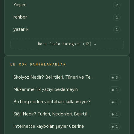
Yaşam
2
rehber
1
yazarlık
1
Daha fazla kategori (12) ↓
EN ÇOK DAMGALANANLAR
Skolyoz Nedir? Belirtileri, Türleri ve Te…
◉ 3
Mükemmel ilk yazıyı beklemeyin
◉ 1
Bu blog neden veritabanı kullanmıyor?
◉ 1
Siğil Nedir? Türleri, Nedenleri, Belirtil…
◉ 1
İnternette kaybolan şeyler üzerine
◉ 1