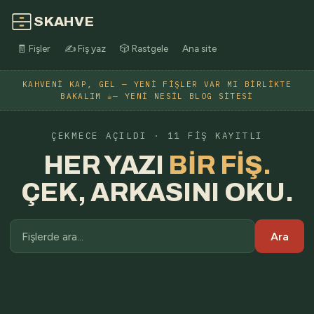
SKAHVE
🧾 Fişler
✍️ Fiş yaz
🎲 Rastgele
Ana site
KAHVENI KAP, GEL — YENI FIŞLER VAR MI BIRLIKTE
BAKALIM ☕— YENI NESIL BLOG SITESI
ÇEKMECE AÇILDI · 11 FIŞ KAYITLI
HER YAZI
BIR FIŞ.
ÇEK, ARKASINI OKU.
Ara