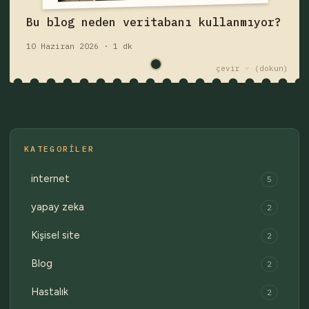
Fişi çek — yazıyı oku
Bu blog neden veritabanı kullanmıyor?
10 Haziran 2026 · 1 dk
çekmece 1 / 2
Eski fişler →
çevir ☞
KATEGORILER
internet
5
yapay zeka
2
Kişisel site
2
Blog
2
Hastalık
2