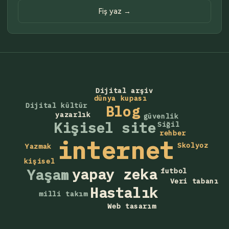
Fiş yaz →
Dijital arşiv
dünya kupası
Dijital kültür
Blog
yazarlık
güvenlik
Kişisel site
Siğil
rehber
internet
Skolyoz
Yazmak
kişisel
yapay zeka
Yaşam
futbol
Veri tabanı
Hastalık
milli takım
Web tasarım