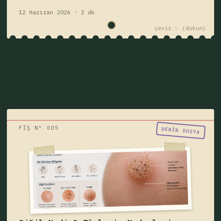
12 Haziran 2026 · 2 dk
çevir ☞
FİŞ Nº 005
"Birisi siğil mi dedi?"
DERIN DOSYA
Siğil nedir, neden çıkar, bulaşıcı mıdır?
Siğil türleri, belirtileri, HPV ilişkisi, ayak
tabanı siğili, genital siğil ve tedavi
yöntemlerini öğrenin.
siğil
hastalık
Fişi çek — yazıyı oku