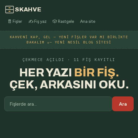
SKAHVE
🧾 Fişler
✍️ Fiş yaz
🎲 Rastgele
Ana site
KAHVENI KAP, GEL — YENI FIŞLER VAR MI BIRLIKTE
BAKALIM ☕— YENI NESIL BLOG SITESI
ÇEKMECE AÇILDI · 11 FIŞ KAYITLI
HER YAZI
BIR FIŞ.
ÇEK, ARKASINI OKU.
Ara