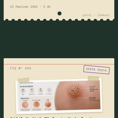
12 Haziran 2026 · 2 dk
çevir ☞
FİŞ Nº 005
"Birisi siğil mi dedi?"
DERIN DOSYA
Siğil nedir, neden çıkar, bulaşıcı mıdır?
Siğil türleri, belirtileri, HPV ilişkisi, ayak
tabanı siğili, genital siğil ve tedavi
yöntemlerini öğrenin.
siğil
hastalık
Fişi çek — yazıyı oku