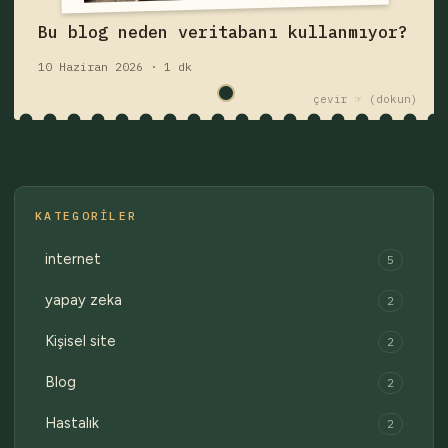
Fişi çek — yazıyı oku
Bu blog neden veritabanı kullanmıyor?
10 Haziran 2026 · 1 dk
çekmece 1 / 2
Eski fişler →
çevir ☞
KATEGORILER
internet
5
yapay zeka
2
Kişisel site
2
Blog
2
Hastalık
2