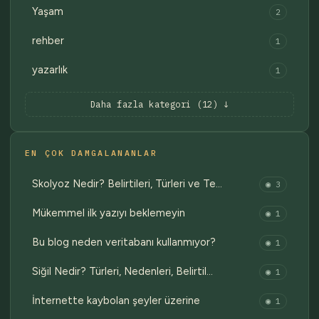
Yaşam
2
rehber
1
yazarlık
1
Daha fazla kategori (12) ↓
EN ÇOK DAMGALANANLAR
Skolyoz Nedir? Belirtileri, Türleri ve Te…
◉ 3
Mükemmel ilk yazıyı beklemeyin
◉ 1
Bu blog neden veritabanı kullanmıyor?
◉ 1
Siğil Nedir? Türleri, Nedenleri, Belirtil…
◉ 1
İnternette kaybolan şeyler üzerine
◉ 1