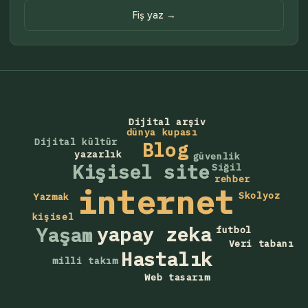
Fiş yaz →
Dijital arşiv
dünya kupası
Dijital kültür
Blog
yazarlık
güvenlik
Kişisel site
Siğil
rehber
internet
Skolyoz
Yazmak
kişisel
yapay zeka
Yaşam
futbol
Veri tabanı
Hastalık
milli takım
Web tasarım