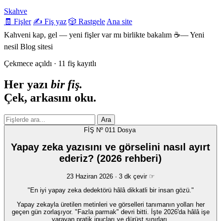
Skahve
🧾 Fişler
✍️ Fiş yaz
🎲 Rastgele
Ana site
Kahveni kap, gel — yeni fişler var mı birlikte bakalım ☕— Yeni
nesil Blog sitesi
Çekmece açıldı · 11 fiş kayıtlı
Her yazı
bir fiş.
Çek, arkasını oku.
Ara
FİŞ Nº 011
Dosya
Yapay zeka yazısını ve görselini nasıl ayırt
ederiz? (2026 rehberi)
23 Haziran 2026 · 3 dk
çevir ☞
"En iyi yapay zeka dedektörü hâlâ dikkatli bir insan gözü."
Yapay zekayla üretilen metinleri ve görselleri tanımanın yolları her
geçen gün zorlaşıyor. "Fazla parmak" devri bitti. İşte 2026'da hâlâ işe
yarayan pratik ipuçları ve dürüst sınırları.