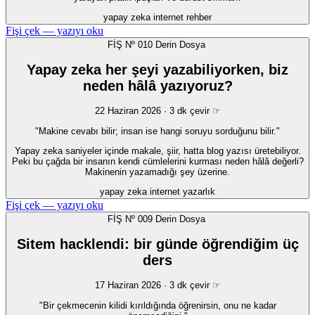
yapay zeka
internet
rehber
Fişi çek — yazıyı oku
FİŞ Nº 010
Derin Dosya
Yapay zeka her şeyi yazabiliyorken, biz
neden hâlâ yazıyoruz?
22 Haziran 2026 · 3 dk
çevir ☞
"Makine cevabı bilir; insan ise hangi soruyu sorduğunu bilir."
Yapay zeka saniyeler içinde makale, şiir, hatta blog yazısı üretebiliyor.
Peki bu çağda bir insanın kendi cümlelerini kurması neden hâlâ değerli?
Makinenin yazamadığı şey üzerine.
yapay zeka
internet
yazarlık
Fişi çek — yazıyı oku
FİŞ Nº 009
Derin Dosya
Sitem hacklendi: bir günde öğrendiğim üç
ders
17 Haziran 2026 · 3 dk
çevir ☞
"Bir çekmecenin kilidi kırıldığında öğrenirsin, onu ne kadar