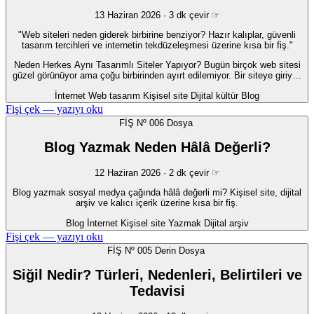
13 Haziran 2026 · 3 dk
çevir ☞
"Web siteleri neden giderek birbirine benziyor? Hazır kalıplar, güvenli
tasarım tercihleri ve internetin tekdüzeleşmesi üzerine kısa bir fiş."
Neden Herkes Aynı Tasarımlı Siteler Yapıyor? Bugün birçok web sitesi
güzel görünüyor ama çoğu birbirinden ayırt edilemiyor. Bir siteye giriy…
İnternet
Web tasarım
Kişisel site
Dijital kültür
Blog
Fişi çek — yazıyı oku
FİŞ Nº 006
Dosya
Blog Yazmak Neden Hâlâ Değerli?
12 Haziran 2026 · 2 dk
çevir ☞
Blog yazmak sosyal medya çağında hâlâ değerli mi? Kişisel site, dijital
arşiv ve kalıcı içerik üzerine kısa bir fiş.
Blog
İnternet
Kişisel site
Yazmak
Dijital arşiv
Fişi çek — yazıyı oku
FİŞ Nº 005
Derin Dosya
Siğil Nedir? Türleri, Nedenleri, Belirtileri ve
Tedavisi