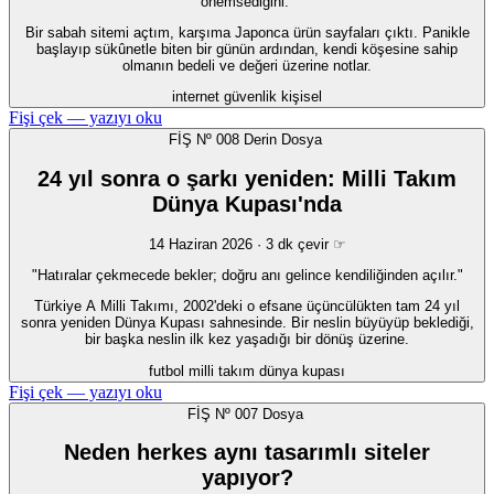
önemsediğini."
Bir sabah sitemi açtım, karşıma Japonca ürün sayfaları çıktı. Panikle
başlayıp sükûnetle biten bir günün ardından, kendi köşesine sahip
olmanın bedeli ve değeri üzerine notlar.
internet
güvenlik
kişisel
Fişi çek — yazıyı oku
FİŞ Nº 008
Derin Dosya
24 yıl sonra o şarkı yeniden: Milli Takım
Dünya Kupası'nda
14 Haziran 2026 · 3 dk
çevir ☞
"Hatıralar çekmecede bekler; doğru anı gelince kendiliğinden açılır."
Türkiye A Milli Takımı, 2002'deki o efsane üçüncülükten tam 24 yıl
sonra yeniden Dünya Kupası sahnesinde. Bir neslin büyüyüp beklediği,
bir başka neslin ilk kez yaşadığı bir dönüş üzerine.
futbol
milli takım
dünya kupası
Fişi çek — yazıyı oku
FİŞ Nº 007
Dosya
Neden herkes aynı tasarımlı siteler
yapıyor?