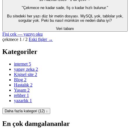
"Çekmece ne kadar sade, fiş o kadar hızlı bulunur."
Bu sitedeki her yazı düz bir metin dosyası. MySQL yok, tablolar yok,
sorgular yok. Peki bu nasıl mümkün ve neden daha iyi?
Veri tabanı
Fişi çek — yazıyı oku
çekmece 1 / 2
Eski fişler →
Kategoriler
internet
5
yapay zeka
2
Kişisel site
2
Blog
2
Hastalık
2
Yaşam
2
rehber
1
yazarlık
1
Daha fazla kategori (12) ↓
En çok damgalananlar