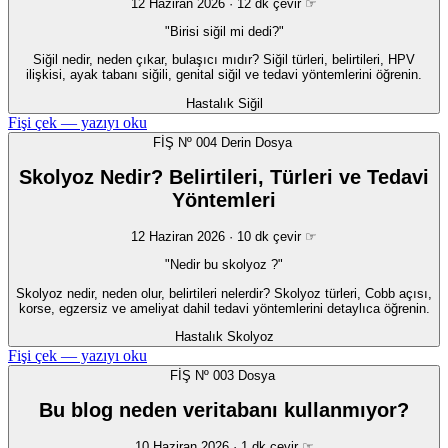
12 Haziran 2026 · 12 dk
çevir ☞
"Birisi siğil mi dedi?"
Siğil nedir, neden çıkar, bulaşıcı mıdır? Siğil türleri, belirtileri, HPV
ilişkisi, ayak tabanı siğili, genital siğil ve tedavi yöntemlerini öğrenin.
Hastalık
Siğil
Fişi çek — yazıyı oku
FİŞ Nº 004
Derin Dosya
Skolyoz Nedir? Belirtileri, Türleri ve Tedavi
Yöntemleri
12 Haziran 2026 · 10 dk
çevir ☞
"Nedir bu skolyoz ?"
Skolyoz nedir, neden olur, belirtileri nelerdir? Skolyoz türleri, Cobb açısı,
korse, egzersiz ve ameliyat dahil tedavi yöntemlerini detaylıca öğrenin.
Hastalık
Skolyoz
Fişi çek — yazıyı oku
FİŞ Nº 003
Dosya
Bu blog neden veritabanı kullanmıyor?
10 Haziran 2026 · 1 dk
çevir ☞