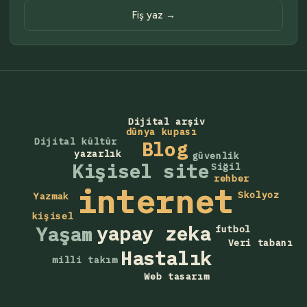
Fiş yaz →
Dijital arşiv
dünya kupası
Dijital kültür
Blog
yazarlık
güvenlik
Kişisel site
Siğil
rehber
internet
Skolyoz
Yazmak
kişisel
yapay zeka
Yaşam
futbol
Veri tabanı
Hastalık
milli takım
Web tasarım