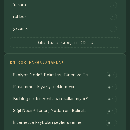
Yaşam
2
rehber
1
yazarlık
1
Daha fazla kategori (12) ↓
EN ÇOK DAMGALANANLAR
Skolyoz Nedir? Belirtileri, Türleri ve Te…
◉ 3
Mükemmel ilk yazıyı beklemeyin
◉ 1
Bu blog neden veritabanı kullanmıyor?
◉ 1
Siğil Nedir? Türleri, Nedenleri, Belirtil…
◉ 1
İnternette kaybolan şeyler üzerine
◉ 1