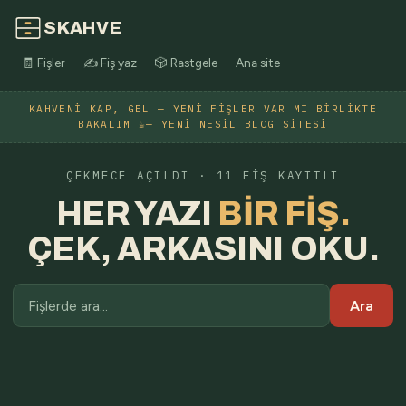
SKAHVE
🧾 Fişler
✍️ Fiş yaz
🎲 Rastgele
Ana site
KAHVENI KAP, GEL — YENI FIŞLER VAR MI BIRLIKTE
BAKALIM ☕— YENI NESIL BLOG SITESI
ÇEKMECE AÇILDI · 11 FIŞ KAYITLI
HER YAZI
BIR FIŞ.
ÇEK, ARKASINI OKU.
Ara