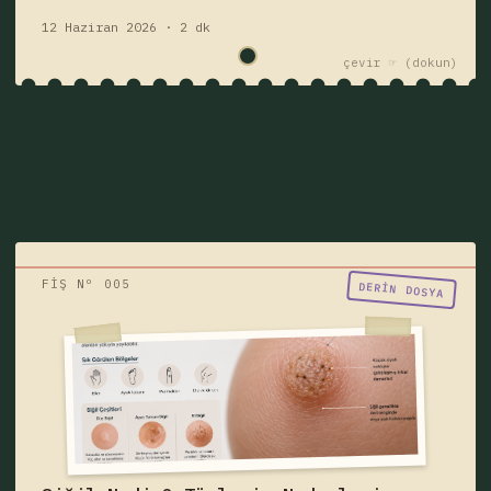
12 Haziran 2026 · 2 dk
çevir ☞
FİŞ Nº 005
"Birisi siğil mi dedi?"
DERIN DOSYA
Siğil nedir, neden çıkar, bulaşıcı mıdır?
Siğil türleri, belirtileri, HPV ilişkisi, ayak
tabanı siğili, genital siğil ve tedavi
yöntemlerini öğrenin.
siğil
hastalık
Fişi çek — yazıyı oku