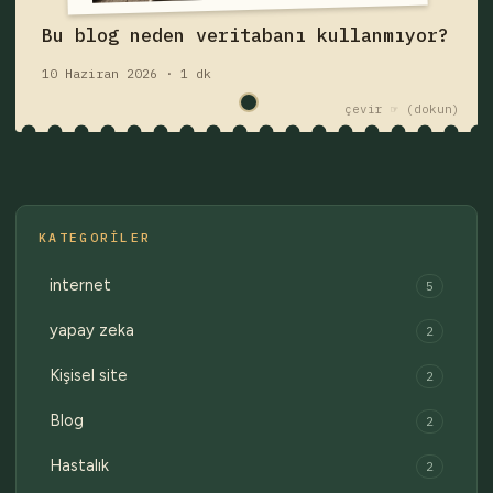
Fişi çek — yazıyı oku
Bu blog neden veritabanı kullanmıyor?
10 Haziran 2026 · 1 dk
çekmece 1 / 2
Eski fişler →
çevir ☞
KATEGORILER
internet
5
yapay zeka
2
Kişisel site
2
Blog
2
Hastalık
2