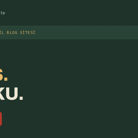
ite
IL BLOG SITESI
.
KU.