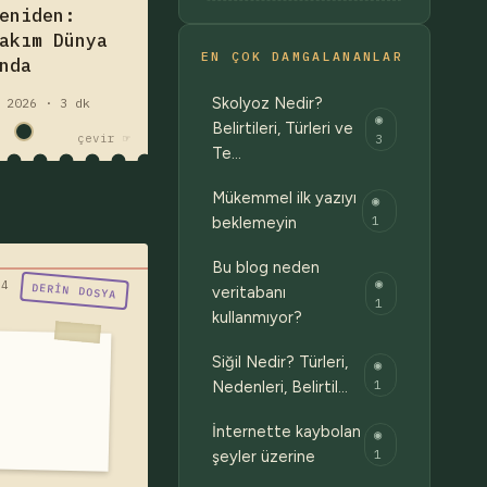
eniden:
beklediği, bir
akım Dünya
neslin ilk kez
EN ÇOK DAMGALANANLAR
nda
dığı bir dönüş
üzerine.
Skolyoz Nedir?
 2026 · 3 dk
◉
akım
futbol
Belirtileri, Türleri ve
3
çevir ☞
nya kupası
Te…
Mükemmel ilk yazıyı
◉
1
beklemeyin
Bu blog neden
◉
ir bu skolyoz ?"
04
DERIN DOSYA
veritabanı
1
z nedir, neden
kullanmıyor?
r, belirtileri
Siğil Nedir? Türleri,
◉
erdir? Skolyoz
1
Nedenleri, Belirtil…
i, Cobb açısı,
e, egzersiz ve
İnternette kaybolan
◉
t dahil tedavi
1
şeyler üzerine
rini detaylıca
k — yazıyı oku