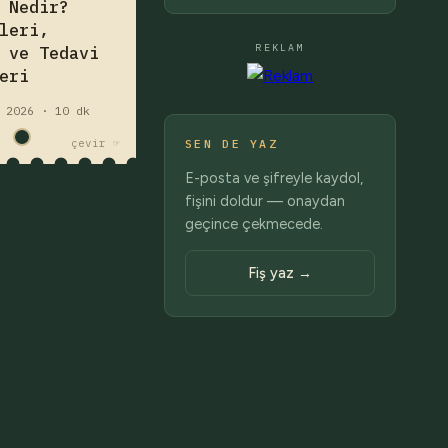
 Nedir?
öğrenin.
leri,
z
hastalık
REKLAM
 ve Tedavi
eri
 2026 · 10 dk
çevir ☞
SEN DE YAZ
E-posta ve şifreyle kaydol,
fişini doldur — onaydan
geçince çekmecede.
Fiş yaz →