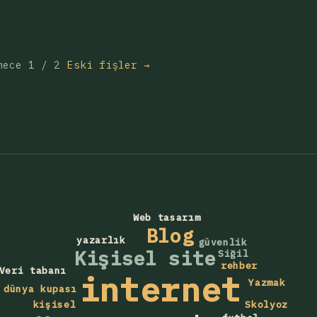
mece 1 / 2
Eski fişler →
Web tasarım
Blog
yazarlık
güvenlik
Kişisel site
Siğil
rehber
Veri tabanı
internet
Yazmak
dünya kupası
Skolyoz
kişisel