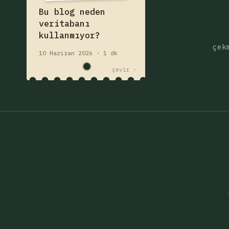
ve neden daha iyi?
Fişi çek — yazıyı oku
Bu blog neden
veri tabanı
veritabanı
kullanmıyor?
çek
10 Haziran 2026 · 1 dk
çevir ☞