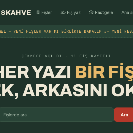
SKAHVE
🧾 Fişler
✍️ Fiş yaz
🎲 Rastgele
Ana s
GEL — YENI FIŞLER VAR MI BIRLIKTE BAKALIM ☕— YENI NES
ÇEKMECE AÇILDI · 11 FIŞ KAYITLI
HER YAZI
BIR FIŞ
K, ARKASINI O
Ara