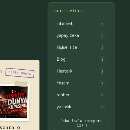
KATEGORILER
internet
5
yapay zeka
2
Kişisel site
2
Blog
2
Hastalık
2
ralar çekmecede
08
DERIN DOSYA
oğru anı gelince
Yaşam
2
iliğinden açılır."
ürkiye A Milli
rehber
1
ı, 2002'deki o
yazarlık
1
e üçüncülükten
m 24 yıl sonra
n Dünya Kupası
Daha fazla kategori
k — yazıyı oku
(12) ↓
sonra o
de. Bir neslin