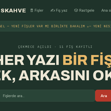
SKAHVE
🧾 Fişler
✍️ Fiş yaz
🎲 Rastgele
Ana s
GEL — YENI FIŞLER VAR MI BIRLIKTE BAKALIM ☕— YENI NES
ÇEKMECE AÇILDI · 11 FIŞ KAYITLI
HER YAZI
BIR FIŞ
K, ARKASINI O
Ara