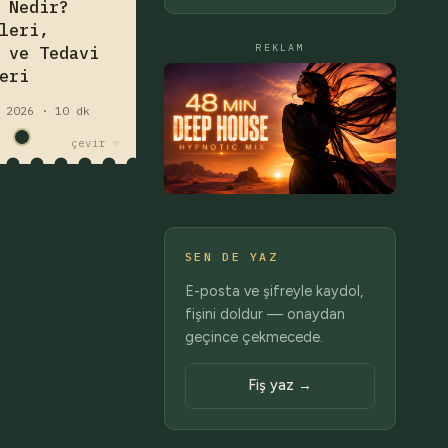
 Nedir?
öğrenin.
leri,
z
hastalık
REKLAM
 ve Tedavi
eri
 2026 · 10 dk
çevir ☞
SEN DE YAZ
E-posta ve şifreyle kaydol,
fişini doldur — onaydan
geçince çekmecede.
Fiş yaz →