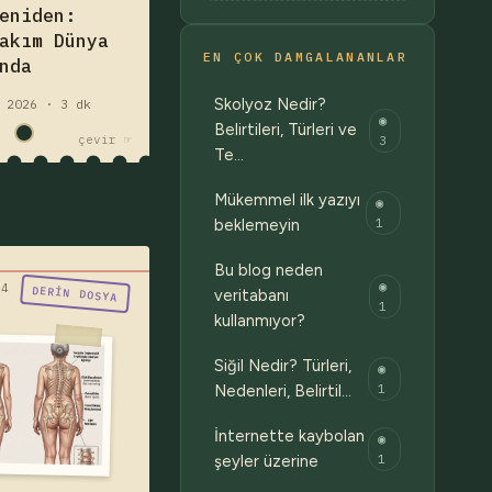
eniden:
beklediği, bir
akım Dünya
neslin ilk kez
EN ÇOK DAMGALANANLAR
nda
dığı bir dönüş
üzerine.
Skolyoz Nedir?
 2026 · 3 dk
◉
akım
futbol
Belirtileri, Türleri ve
3
çevir ☞
nya kupası
Te…
Mükemmel ilk yazıyı
◉
1
beklemeyin
Bu blog neden
◉
ir bu skolyoz ?"
04
DERIN DOSYA
veritabanı
1
z nedir, neden
kullanmıyor?
r, belirtileri
Siğil Nedir? Türleri,
◉
erdir? Skolyoz
1
Nedenleri, Belirtil…
i, Cobb açısı,
e, egzersiz ve
İnternette kaybolan
◉
t dahil tedavi
1
şeyler üzerine
rini detaylıca
k — yazıyı oku