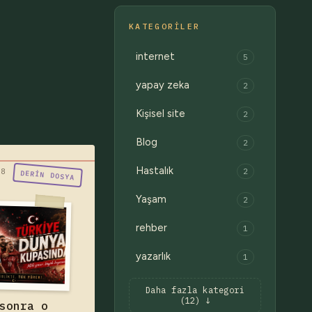
KATEGORILER
internet
5
yapay zeka
2
Kişisel site
2
Blog
2
Hastalık
2
ralar çekmecede
08
DERIN DOSYA
oğru anı gelince
Yaşam
2
iliğinden açılır."
ürkiye A Milli
rehber
1
ı, 2002'deki o
yazarlık
1
e üçüncülükten
m 24 yıl sonra
n Dünya Kupası
Daha fazla kategori
k — yazıyı oku
(12) ↓
sonra o
de. Bir neslin