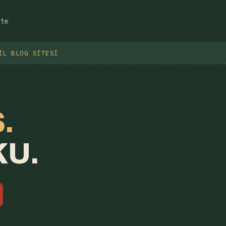
ite
IL BLOG SITESI
.
KU.