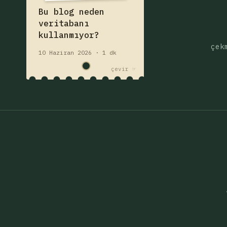
ve neden daha iyi?
Fişi çek — yazıyı oku
Bu blog neden
veri tabanı
veritabanı
kullanmıyor?
çek
10 Haziran 2026 · 1 dk
çevir ☞