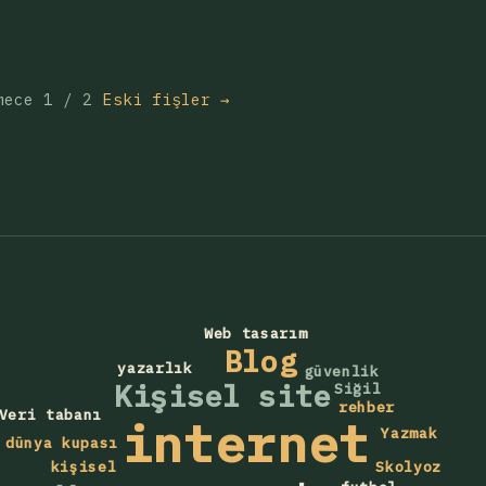
mece 1 / 2
Eski fişler →
Web tasarım
Blog
yazarlık
güvenlik
Kişisel site
Siğil
rehber
Veri tabanı
internet
Yazmak
dünya kupası
Skolyoz
kişisel