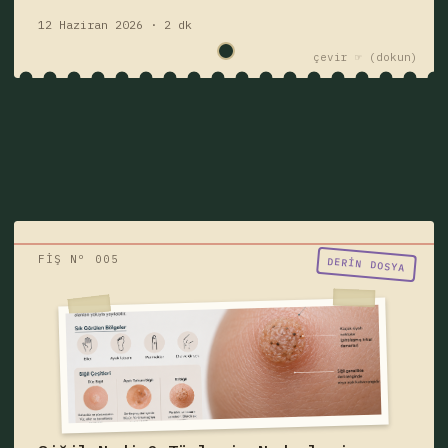
12 Haziran 2026 · 2 dk
çevir ☞
FİŞ Nº 005
"Birisi siğil mi dedi?"
DERIN DOSYA
Siğil nedir, neden çıkar, bulaşıcı mıdır?
Siğil türleri, belirtileri, HPV ilişkisi, ayak
tabanı siğili, genital siğil ve tedavi
yöntemlerini öğrenin.
siğil
hastalık
Fişi çek — yazıyı oku