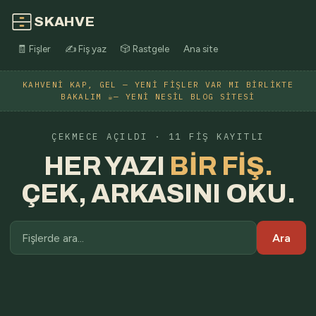
SKAHVE
🧾 Fişler
✍️ Fiş yaz
🎲 Rastgele
Ana site
KAHVENI KAP, GEL — YENI FIŞLER VAR MI BIRLIKTE
BAKALIM ☕— YENI NESIL BLOG SITESI
ÇEKMECE AÇILDI · 11 FIŞ KAYITLI
HER YAZI
BIR FIŞ.
ÇEK, ARKASINI OKU.
Ara