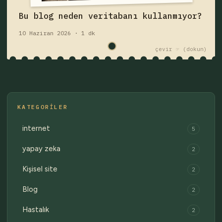
Fişi çek — yazıyı oku
Bu blog neden veritabanı kullanmıyor?
10 Haziran 2026 · 1 dk
çekmece 1 / 2
Eski fişler →
çevir ☞
KATEGORILER
internet
5
yapay zeka
2
Kişisel site
2
Blog
2
Hastalık
2