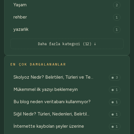
Yaşam
2
rehber
1
yazarlık
1
Daha fazla kategori (12) ↓
EN ÇOK DAMGALANANLAR
Skolyoz Nedir? Belirtileri, Türleri ve Te…
◉ 3
Mükemmel ilk yazıyı beklemeyin
◉ 1
Bu blog neden veritabanı kullanmıyor?
◉ 1
Siğil Nedir? Türleri, Nedenleri, Belirtil…
◉ 1
İnternette kaybolan şeyler üzerine
◉ 1