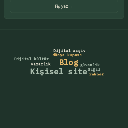
Fiş yaz →
Dijital arşiv
dünya kupası
Dijital kültür
Blog
yazarlık
güvenlik
Kişisel site
Siğil
rehber
internet
Skolyoz
Yazmak
kişisel
yapay zeka
Yaşam
futbol
Veri tabanı
Hastalık
milli takım
Web tasarım