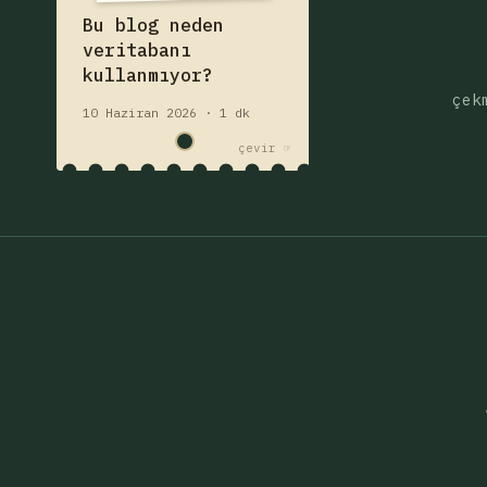
ve neden daha iyi?
Fişi çek — yazıyı oku
Bu blog neden
veri tabanı
veritabanı
kullanmıyor?
çek
10 Haziran 2026 · 1 dk
çevir ☞