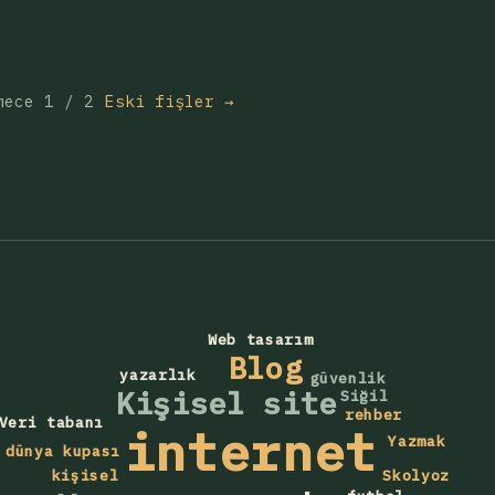
mece 1 / 2
Eski fişler →
Web tasarım
Blog
yazarlık
güvenlik
Kişisel site
Siğil
rehber
Veri tabanı
internet
Yazmak
dünya kupası
Skolyoz
kişisel