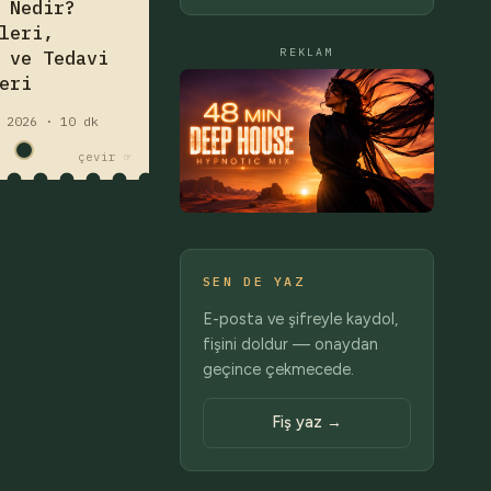
 Nedir?
öğrenin.
leri,
z
hastalık
REKLAM
 ve Tedavi
eri
 2026 · 10 dk
çevir ☞
SEN DE YAZ
E-posta ve şifreyle kaydol,
fişini doldur — onaydan
geçince çekmecede.
Fiş yaz →