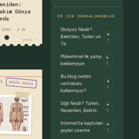
eniden:
beklediği, bir
akım Dünya
neslin ilk kez
EN ÇOK DAMGALANANLAR
nda
dığı bir dönüş
üzerine.
Skolyoz Nedir?
 2026 · 3 dk
◉
akım
futbol
Belirtileri, Türleri ve
3
çevir ☞
nya kupası
Te…
Mükemmel ilk yazıyı
◉
1
beklemeyin
Bu blog neden
◉
ir bu skolyoz ?"
04
DERIN DOSYA
veritabanı
1
z nedir, neden
kullanmıyor?
r, belirtileri
Siğil Nedir? Türleri,
◉
erdir? Skolyoz
1
Nedenleri, Belirtil…
i, Cobb açısı,
e, egzersiz ve
İnternette kaybolan
◉
t dahil tedavi
1
şeyler üzerine
rini detaylıca
k — yazıyı oku