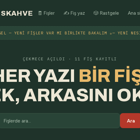
SKAHVE
🧾 Fişler
✍️ Fiş yaz
🎲 Rastgele
Ana s
GEL — YENI FIŞLER VAR MI BIRLIKTE BAKALIM ☕— YENI NES
ÇEKMECE AÇILDI · 11 FIŞ KAYITLI
HER YAZI
BIR FIŞ
K, ARKASINI O
Ara