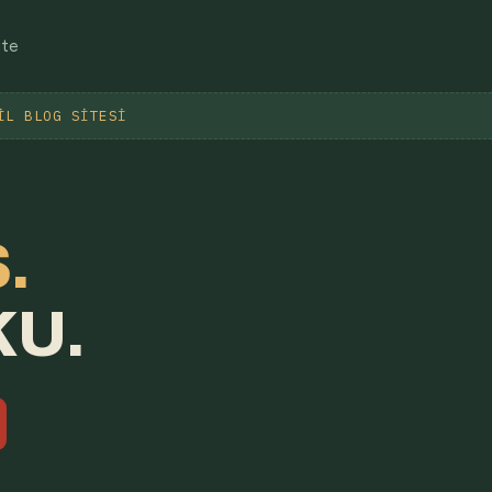
ite
IL BLOG SITESI
.
KU.