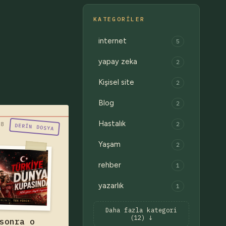
KATEGORILER
internet
5
yapay zeka
2
Kişisel site
2
Blog
2
Hastalık
2
ralar çekmecede
08
DERIN DOSYA
oğru anı gelince
Yaşam
2
iliğinden açılır."
ürkiye A Milli
rehber
1
ı, 2002'deki o
yazarlık
1
e üçüncülükten
m 24 yıl sonra
n Dünya Kupası
Daha fazla kategori
k — yazıyı oku
(12) ↓
sonra o
de. Bir neslin