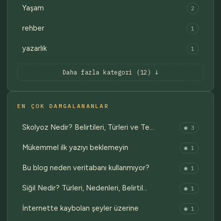
Yaşam
2
rehber
1
yazarlık
1
Daha fazla kategori (12) ↓
EN ÇOK DAMGALANANLAR
Skolyoz Nedir? Belirtileri, Türleri ve Te…
◉ 3
Mükemmel ilk yazıyı beklemeyin
◉ 1
Bu blog neden veritabanı kullanmıyor?
◉ 1
Siğil Nedir? Türleri, Nedenleri, Belirtil…
◉ 1
İnternette kaybolan şeyler üzerine
◉ 1