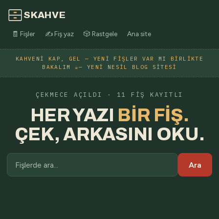
SKAHVE
🧾 Fişler
✍️ Fiş yaz
🎲 Rastgele
Ana site
KAHVENI KAP, GEL — YENI FIŞLER VAR MI BIRLIKTE
BAKALIM ☕— YENI NESIL BLOG SITESI
ÇEKMECE AÇILDI · 11 FIŞ KAYITLI
HER YAZI
BIR FIŞ.
ÇEK, ARKASINI OKU.
Ara