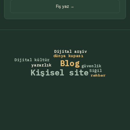
Fiş yaz →
Dijital arşiv
dünya kupası
Dijital kültür
Blog
yazarlık
güvenlik
Kişisel site
Siğil
rehber
internet
Skolyoz
Yazmak
kişisel
yapay zeka
Yaşam
futbol
Veri tabanı
Hastalık
milli takım
Web tasarım