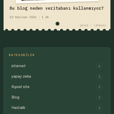
Fişi çek — yazıyı oku
Bu blog neden veritabanı kullanmıyor?
10 Haziran 2026 · 1 dk
çekmece 1 / 2
Eski fişler →
çevir ☞
KATEGORILER
internet
5
yapay zeka
2
Kişisel site
2
Blog
2
Hastalık
2