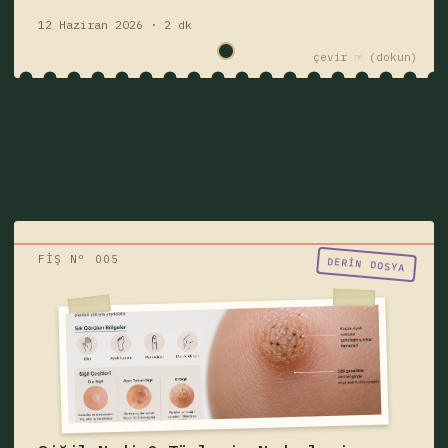
12 Haziran 2026 · 2 dk
çevir ☞
FİŞ Nº 005
"Birisi siğil mi dedi?"
DERIN DOSYA
Siğil nedir, neden çıkar, bulaşıcı mıdır?
Siğil türleri, belirtileri, HPV ilişkisi, ayak
tabanı siğili, genital siğil ve tedavi
yöntemlerini öğrenin.
siğil
hastalık
Fişi çek — yazıyı oku