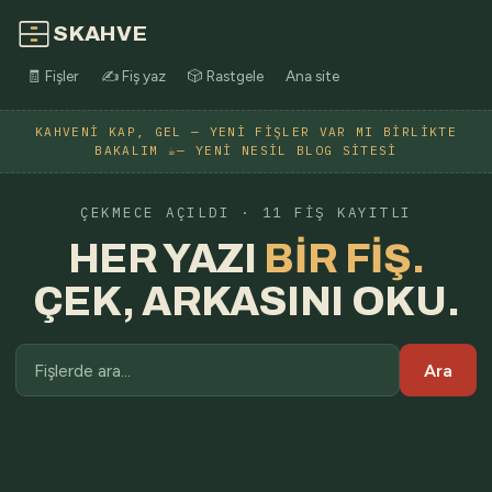
SKAHVE
🧾 Fişler
✍️ Fiş yaz
🎲 Rastgele
Ana site
KAHVENI KAP, GEL — YENI FIŞLER VAR MI BIRLIKTE
BAKALIM ☕— YENI NESIL BLOG SITESI
ÇEKMECE AÇILDI · 11 FIŞ KAYITLI
HER YAZI
BIR FIŞ.
ÇEK, ARKASINI OKU.
Ara