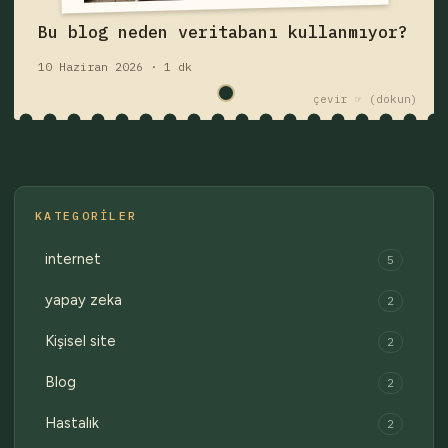
Fişi çek — yazıyı oku
Bu blog neden veritabanı kullanmıyor?
10 Haziran 2026 · 1 dk
çekmece 1 / 2
Eski fişler →
çevir ☞
KATEGORILER
internet
5
yapay zeka
2
Kişisel site
2
Blog
2
Hastalık
2