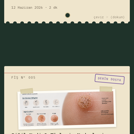
12 Haziran 2026 · 2 dk
çevir ☞
FİŞ Nº 005
"Birisi siğil mi dedi?"
DERIN DOSYA
Siğil nedir, neden çıkar, bulaşıcı mıdır?
Siğil türleri, belirtileri, HPV ilişkisi, ayak
tabanı siğili, genital siğil ve tedavi
yöntemlerini öğrenin.
siğil
hastalık
Fişi çek — yazıyı oku