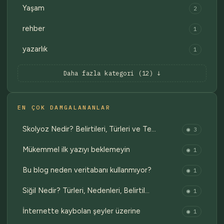
Yaşam
2
rehber
1
yazarlık
1
Daha fazla kategori (12) ↓
EN ÇOK DAMGALANANLAR
Skolyoz Nedir? Belirtileri, Türleri ve Te…
◉ 3
Mükemmel ilk yazıyı beklemeyin
◉ 1
Bu blog neden veritabanı kullanmıyor?
◉ 1
Siğil Nedir? Türleri, Nedenleri, Belirtil…
◉ 1
İnternette kaybolan şeyler üzerine
◉ 1