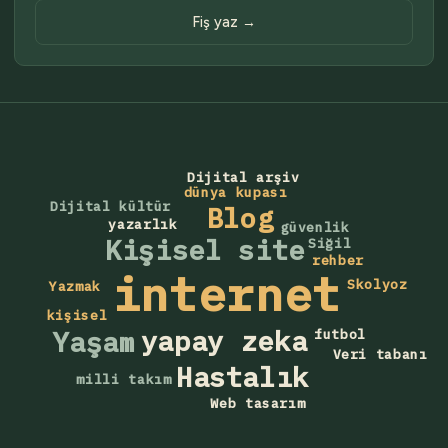
Fiş yaz →
Dijital arşiv
dünya kupası
Dijital kültür
Blog
yazarlık
güvenlik
Kişisel site
Siğil
rehber
internet
Skolyoz
Yazmak
kişisel
yapay zeka
Yaşam
futbol
Veri tabanı
Hastalık
milli takım
Web tasarım