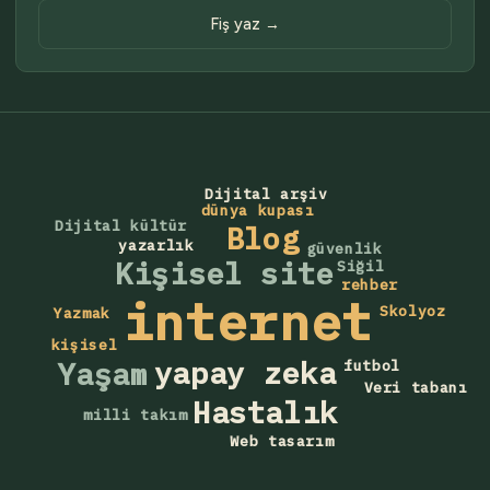
Fiş yaz →
Dijital arşiv
dünya kupası
Dijital kültür
Blog
yazarlık
güvenlik
Kişisel site
Siğil
rehber
internet
Skolyoz
Yazmak
kişisel
yapay zeka
Yaşam
futbol
Veri tabanı
Hastalık
milli takım
Web tasarım