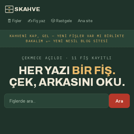
SKAHVE
🧾 Fişler
✍️ Fiş yaz
🎲 Rastgele
Ana site
KAHVENI KAP, GEL — YENI FIŞLER VAR MI BIRLIKTE
BAKALIM ☕— YENI NESIL BLOG SITESI
ÇEKMECE AÇILDI · 11 FIŞ KAYITLI
HER YAZI
BIR FIŞ.
ÇEK, ARKASINI OKU.
Ara