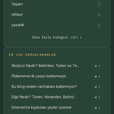
Yaşam
2
rehber
1
yazarlık
1
Daha fazla kategori (12) ↓
EN ÇOK DAMGALANANLAR
Skolyoz Nedir? Belirtileri, Türleri ve Te…
◉ 3
Mükemmel ilk yazıyı beklemeyin
◉ 1
Bu blog neden veritabanı kullanmıyor?
◉ 1
Siğil Nedir? Türleri, Nedenleri, Belirtil…
◉ 1
İnternette kaybolan şeyler üzerine
◉ 1