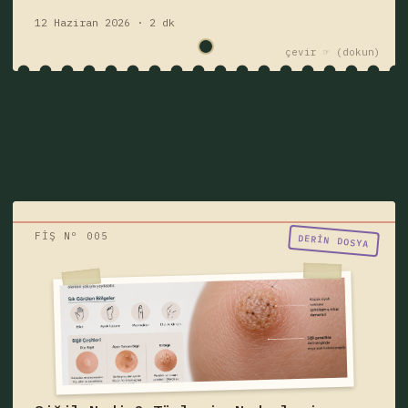
12 Haziran 2026 · 2 dk
çevir ☞
FİŞ Nº 005
"Birisi siğil mi dedi?"
DERIN DOSYA
Siğil nedir, neden çıkar, bulaşıcı mıdır?
Siğil türleri, belirtileri, HPV ilişkisi, ayak
tabanı siğili, genital siğil ve tedavi
yöntemlerini öğrenin.
siğil
hastalık
Fişi çek — yazıyı oku