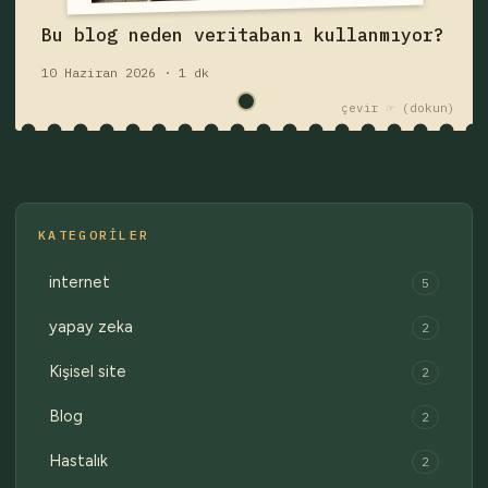
Fişi çek — yazıyı oku
Bu blog neden veritabanı kullanmıyor?
10 Haziran 2026 · 1 dk
çekmece 1 / 2
Eski fişler →
çevir ☞
KATEGORILER
internet
5
yapay zeka
2
Kişisel site
2
Blog
2
Hastalık
2