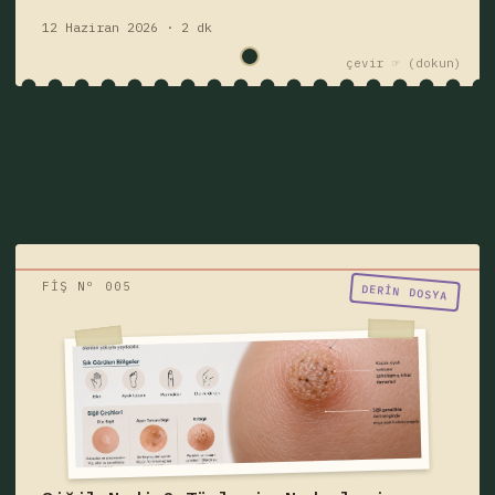
12 Haziran 2026 · 2 dk
çevir ☞
FİŞ Nº 005
"Birisi siğil mi dedi?"
DERIN DOSYA
Siğil nedir, neden çıkar, bulaşıcı mıdır?
Siğil türleri, belirtileri, HPV ilişkisi, ayak
tabanı siğili, genital siğil ve tedavi
yöntemlerini öğrenin.
siğil
hastalık
Fişi çek — yazıyı oku