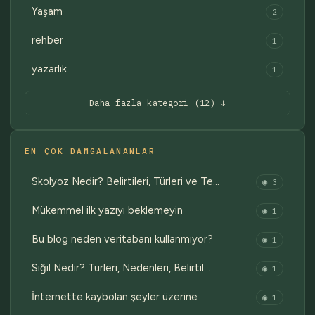
Yaşam
2
rehber
1
yazarlık
1
Daha fazla kategori (12) ↓
EN ÇOK DAMGALANANLAR
Skolyoz Nedir? Belirtileri, Türleri ve Te…
◉ 3
Mükemmel ilk yazıyı beklemeyin
◉ 1
Bu blog neden veritabanı kullanmıyor?
◉ 1
Siğil Nedir? Türleri, Nedenleri, Belirtil…
◉ 1
İnternette kaybolan şeyler üzerine
◉ 1