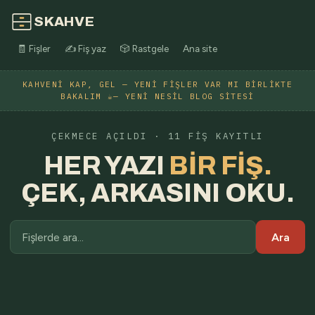
SKAHVE
🧾 Fişler
✍️ Fiş yaz
🎲 Rastgele
Ana site
KAHVENI KAP, GEL — YENI FIŞLER VAR MI BIRLIKTE
BAKALIM ☕— YENI NESIL BLOG SITESI
ÇEKMECE AÇILDI · 11 FIŞ KAYITLI
HER YAZI
BIR FIŞ.
ÇEK, ARKASINI OKU.
Ara