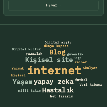
Fiş yaz →
Dijital arşiv
dünya kupası
Dijital kültür
Blog
yazarlık
güvenlik
Kişisel site
Siğil
rehber
internet
Skolyoz
Yazmak
kişisel
yapay zeka
Yaşam
futbol
Veri tabanı
Hastalık
milli takım
Web tasarım