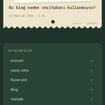
Fişi çek — yazıyı oku
Bu blog neden veritabanı kullanmıyor?
10 Haziran 2026 · 1 dk
çekmece 1 / 2
Eski fişler →
çevir ☞
KATEGORILER
internet
5
yapay zeka
2
Kişisel site
2
Blog
2
Hastalık
2